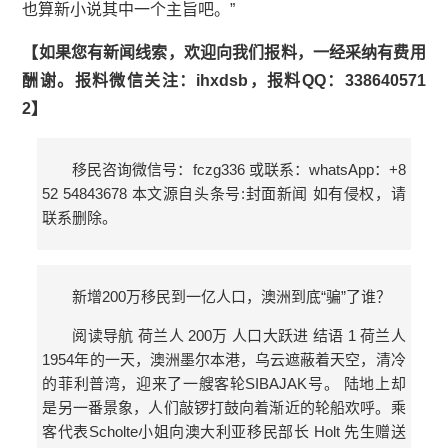
也算新小说其中一个主旨吧。”
【如果您有新闻线索，欢迎向我们报料，一经采纳有费用
酬谢。报料微信关注：ihxdsb，报料QQ：338640571
2】
移民咨询微信号：fczg336 或联系：whatsApp：+8
52 54843678 本文源自头条号:封面新闻 如有侵权，请
联系删除。
新增200万移民到一亿人口，澳洲到底“骗”了谁？
阅读导航 荷兰人 200万 人口大跃进 结语 1 荷兰人
1954年的一天，澳洲墨尔本港，乌云遮蔽着天空，清冷
的菲利普湾，迎来了一艘客轮SIBAJAK号。 陆地上却
是另一番景象，人们敲锣打鼓向着渐近的轮船欢呼。乘
客代表Scholte小姐向澳大利亚移民部长 Holt 先生赠送