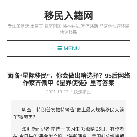
移民入籍网
专注圣基茨 土耳其 瓦努阿图 格林纳达 塞浦路斯 马耳他快速移民
快速移民
MENU
面临“星际移民”，你会做出啥选择？95后网络
作家齐佩甲《星界使徒》里写答案
2021.10.27
快速移民
明查｜特朗普发推特警告“史上最大规模移民大篷
车”将袭美？
澎湃新闻记者 南博一 实习生 郑淑婧 25日，有作者
在“今日头条”平台发文称，“最新消息，美国前总统特朗