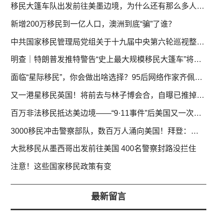
移民大篷车队出发前往美墨边境，为什么还有那么多人愿意去？
新增200万移民到一亿人口，澳洲到底“骗”了谁？
中共国家移民管理局党组关于十九届中央第六轮巡视整改进展情况的通报
明查｜特朗普发推特警告“史上最大规模移民大篷车”将袭美？
面临“星际移民”，你会做出啥选择？95后网络作家齐佩甲《星界使徒》里写答案
又一港星移民英国！将前去与林子博会合，自曝已推掉内地许多工作
百万非法移民抵达美边境——“9·11事件”后美国又一次挑战
3000移民冲击警察部队，数百万人涌向美国！拜登：我没空管这个
大批移民从墨西哥出发前往美国 400名警察封路没拦住
注意！这些国家移民政策有变
最新留言