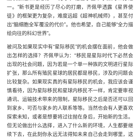
一。”新书更是经历了尽心的打磨，齐佩甲透露《星界使
徒》的框架更为复杂，难度远超《超神机械师》，甚至付
出“脑细胞全军覆没的代价”。他也希望，自己能够“全力描
绘向往的科幻世界”。
被问及如果现实中有“
星际移民
”的机会摆在面前，他会做
出怎样的选择？齐佩甲认为：“移民是星际时代下必然会
出现的社会问题，因为若是一个单一种族的文明进行星际
扩张，那么所有殖民星球的居民都是移民，涉及的问题会
比较复杂。如果现实真的有星际移民的机会，我应该会谨
慎看待，因为星际移民和星球内移民不一样，肯定要审视
通讯、运输技术带来的限制，星际移民之后是否还可以回
到家乡、可否与家乡的人联系等等。当然也会有人更喜欢
探索未知，或者是想要将过往抛在身后，开始新的生活。
但无论做出什么选择，进入了什么新的环境，人生都要继
续下去，在此刻你永远无法得知未来自己会走到哪里，这